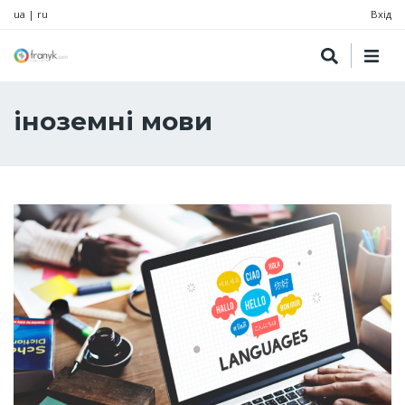
ua
|
ru
Вхід
іноземні мови