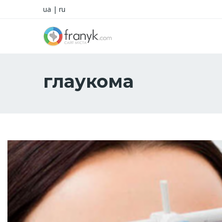
ua
|
ru
глаукома