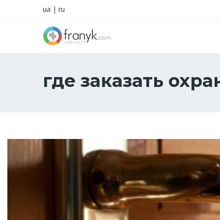
ua
|
ru
где заказать охра