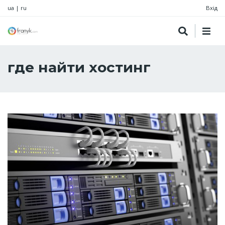
ua
|
ru
Вхід
где найти хостинг