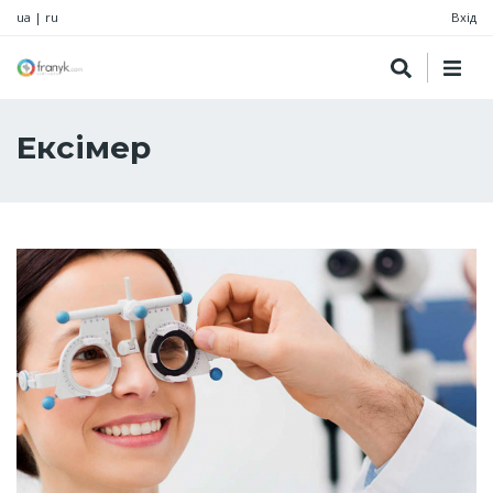
ua
|
ru
Вхід
Ексімер