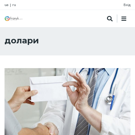
ua
|
ru
Вхід
долари