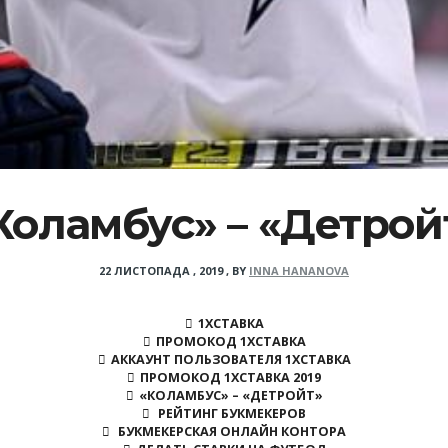
Коламбус» – «Детрой
22 ЛИСТОПАДА , 2019
,
BY
INNA HANANOVA
1ХСТАВКА
ПРОМОКОД 1ХСТАВКА
АККАУНТ ПОЛЬЗОВАТЕЛЯ 1ХСТАВКА
ПРОМОКОД 1ХСТАВКА 2019
«КОЛАМБУС» – «ДЕТРОЙТ»
РЕЙТИНГ БУКМЕКЕРОВ
БУКМЕКЕРСКАЯ ОНЛАЙН КОНТОРА