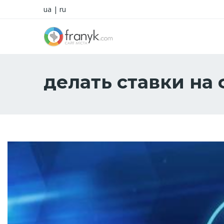
ua
|
ru
делать ставки на