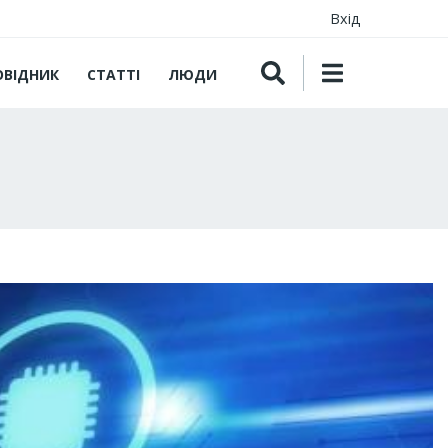
Вхід
ОВІДНИК
СТАТТІ
ЛЮДИ