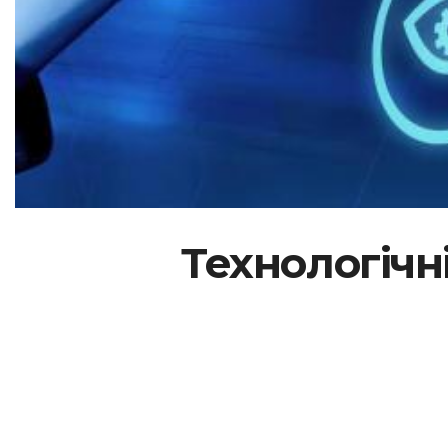
Технологічн