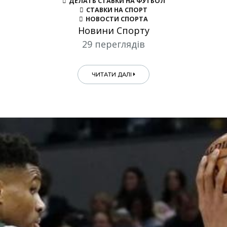
ДЕЛАТЬ СТАВКИ НА ФУТБОЛ
СТАВКИ НА СПОРТ
НОВОСТИ СПОРТА
Новини Спорту
29 переглядів
ЧИТАТИ ДАЛІ