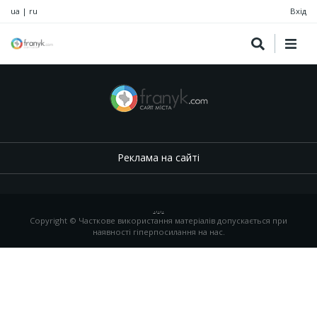
ua
|
ru
Вхід
Реклама на сайті
.
,
.
,
.
Copyright © Часткове використання матеріалів допускається при
наявності гіперпосилання на нас.