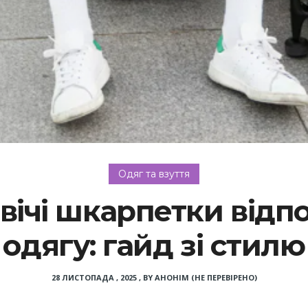
Одяг та взуття
ічі шкарпетки відп
одягу: гайд зі стилю
28 ЛИСТОПАДА , 2025
,
BY
АНОНІМ (НЕ ПЕРЕВІРЕНО)