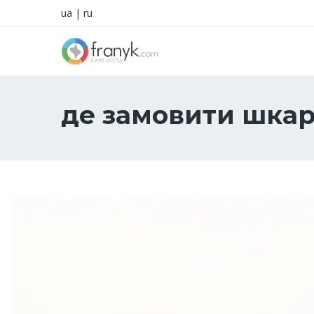
ua
|
ru
де замовити шка