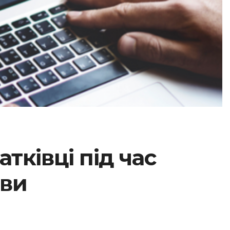
тківці під час
ови