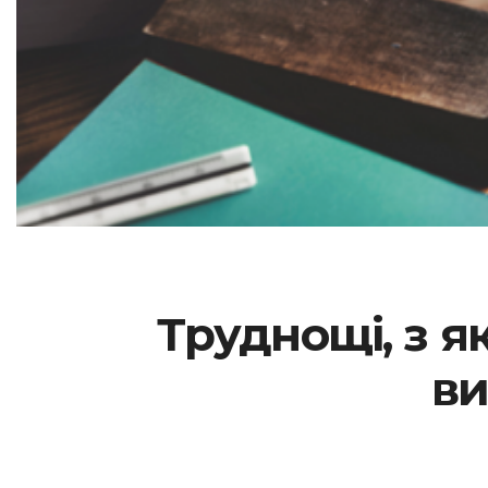
Труднощі, з я
ви