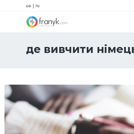
ua
|
ru
де вивчити німец