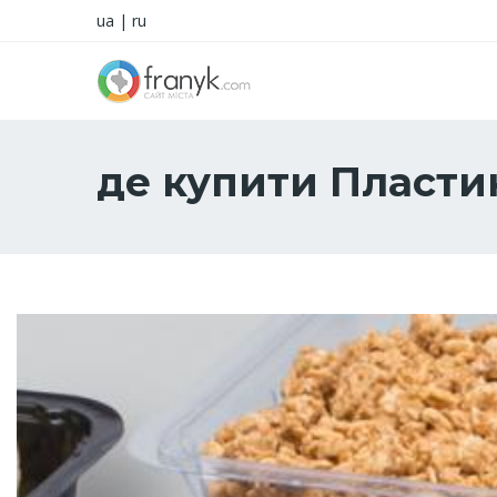
ua
|
ru
де купити Пласти