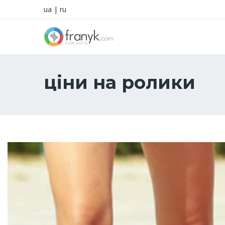
ua
|
ru
ціни на ролики