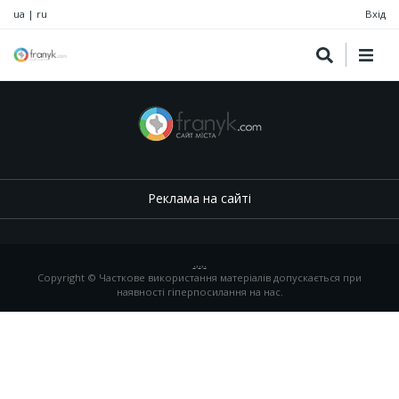
ua
|
ru
Вхід
Реклама на сайті
.
,
.
,
.
Copyright © Часткове використання матеріалів допускається при
наявності гіперпосилання на нас.