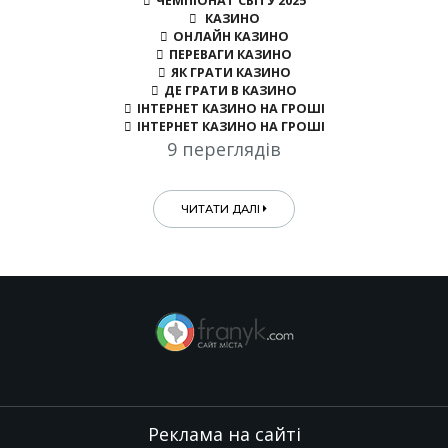
ЧЕМПІОНАТ СВІТУ 2025
КАЗИНО
ОНЛАЙН КАЗИНО
ПЕРЕВАГИ КАЗИНО
ЯК ГРАТИ КАЗИНО
ДЕ ГРАТИ В КАЗИНО
ІНТЕРНЕТ КАЗИНО НА ГРОШІ
ІНТЕРНЕТ КАЗИНО НА ГРОШІ
9 переглядів
ЧИТАТИ ДАЛІ
Реклама на сайті