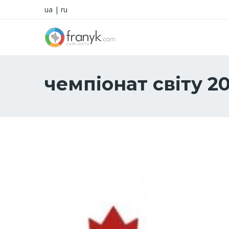
ua
|
ru
чемпіонат світу 2