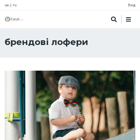
ua
|
ru
Вхід
брендові лофери