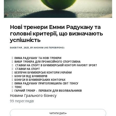
Нові тренери Емми Радукану та
головні критерії, що визначають
успішність
04 КВІТНЯ , 2025
,
BY
АНОНІМ (НЕ ПЕРЕВІРЕНО)
ЕММА РАДУКАНУ ТА НОВІ ТРЕНЕРИ
ВИБІР ТРЕНЕРА ДЛЯ ПРОФЕСІЙНОГО СПОРТСМЕНА
СТАВКИ НА СПОРТ В БУКМЕКЕРСЬКІЙ КОНТОРІ FAVORIT SPORT
СТАВКИ НА СПОРТ
БЕЗПЕЧНІ БУКМЕКЕРСЬКІ КОНТОРИ УКРАЇНИ
БОНУСИ ВІД БУКМЕКЕРІВ
БОНУСИ В БУКМЕКЕРСЬКИХ КОНТОРАХ
ЕММА РАДУКАНУ ПРИГОЛОМШИЛА СВІТ ТЕНІСУ
ТЕНІС
ГАРНИЙ ТРЕНЕР - ПЕРЕВАГИ ДЛЯ ВБОЛІВАЛЬНИКІВ
Новини Грального бізнесу
99 переглядів
ЧИТАТИ ДАЛІ