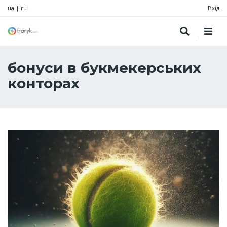
ua
|
ru
Вхід
бонуси в букмекерських
конторах