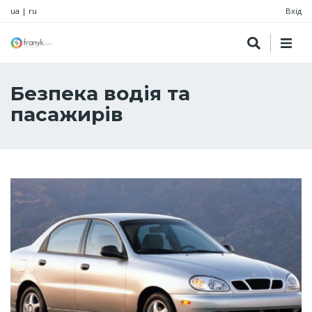
ua
|
ru
Вхід
Безпека водія та
пасажирів