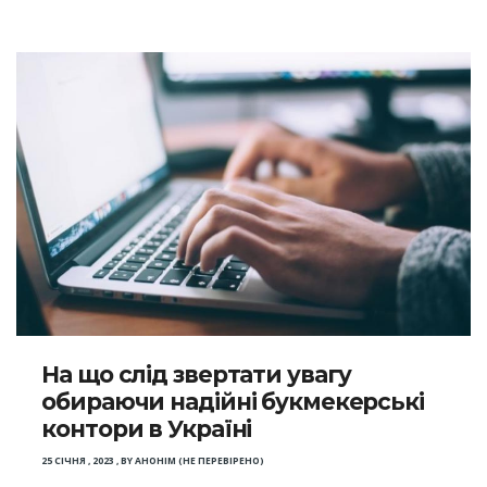
На що слід звертати увагу
обираючи надійні букмекерські
контори в Україні
25 СІЧНЯ , 2023
,
BY
АНОНІМ (НЕ ПЕРЕВІРЕНО)