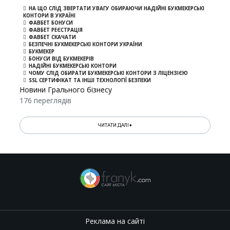
НА ЩО СЛІД ЗВЕРТАТИ УВАГУ ОБИРАЮЧИ НАДІЙНІ БУКМЕКЕРСЬКІ
КОНТОРИ В УКРАЇНІ
ФАВБЕТ БОНУСИ
ФАВБЕТ РЕЄСТРАЦІЯ
ФАВБЕТ СКАЧАТИ
БЕЗПЕЧНІ БУКМЕКЕРСЬКІ КОНТОРИ УКРАЇНИ
БУКМЕКЕР
БОНУСИ ВІД БУКМЕКЕРІВ
НАДІЙНІ БУКМЕКЕРСЬКІ КОНТОРИ
ЧОМУ СЛІД ОБИРАТИ БУКМЕКЕРСЬКІ КОНТОРИ З ЛІЦЕНЗІЄЮ
SSL СЕРТИФІКАТ ТА ІНШІ ТЕХНОЛОГІЇ БЕЗПЕКИ
Новини Грального бізнесу
176 переглядів
ЧИТАТИ ДАЛІ
Реклама на сайті