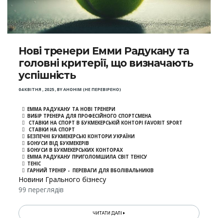
Нові тренери Емми Радукану та
головні критерії, що визначають
успішність
04 КВІТНЯ , 2025
,
BY
АНОНІМ (НЕ ПЕРЕВІРЕНО)
ЕММА РАДУКАНУ ТА НОВІ ТРЕНЕРИ
ВИБІР ТРЕНЕРА ДЛЯ ПРОФЕСІЙНОГО СПОРТСМЕНА
СТАВКИ НА СПОРТ В БУКМЕКЕРСЬКІЙ КОНТОРІ FAVORIT SPORT
СТАВКИ НА СПОРТ
БЕЗПЕЧНІ БУКМЕКЕРСЬКІ КОНТОРИ УКРАЇНИ
БОНУСИ ВІД БУКМЕКЕРІВ
БОНУСИ В БУКМЕКЕРСЬКИХ КОНТОРАХ
ЕММА РАДУКАНУ ПРИГОЛОМШИЛА СВІТ ТЕНІСУ
ТЕНІС
ГАРНИЙ ТРЕНЕР - ПЕРЕВАГИ ДЛЯ ВБОЛІВАЛЬНИКІВ
Новини Грального бізнесу
99 переглядів
ЧИТАТИ ДАЛІ