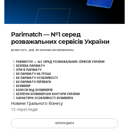
Parimatch — №1 серед
розважальних сервісів України
06 ЛЮТОГО , 2023
,
BY
АНОНІМ (НЕ ПЕРЕВІРЕНО)
PARIMATCH — №1 СЕРЕД РОЗВАЖАЛЬНИХ СЕРВІСІВ УКРАЇНИ
БЕЗПЕКА ПАРІМАТЧ
ІГРИ В ПАРІМАТЧ
БК ПАРІМАТЧ НА ГРОШІ
БК ПАРІМАТЧ ОСОБЛИВОСТІ
БК ПАРІМАТЧ ПЕРЕВАГИ
БУКМЕКЕР
БОНУСИ ВІД БУКМЕКЕРІВ
БЕЗПЕЧНІ БУКМЕКЕРСЬКІ КОНТОРИ УКРАЇНИ
ХАРАКТЕРНІ ОСОБЛИВОСТІ БУКМЕКЕРА
Новини Грального бізнесу
15 переглядів
ЧИТАТИ ДАЛІ