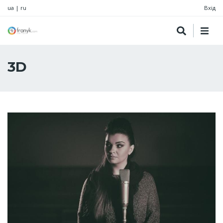
ua
|
ru
Вхід
3D