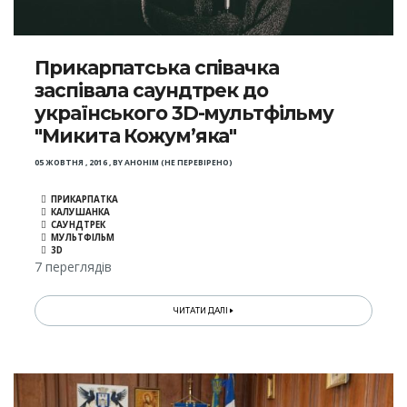
Прикарпатська співачка
заспівала саундтрек до
українського 3D-мультфільму
"Микита Кожум’яка"
05 ЖОВТНЯ , 2016
,
BY
АНОНІМ (НЕ ПЕРЕВІРЕНО)
ПРИКАРПАТКА
КАЛУШАНКА
САУНДТРЕК
МУЛЬТФІЛЬМ
3D
7 переглядів
ЧИТАТИ ДАЛІ