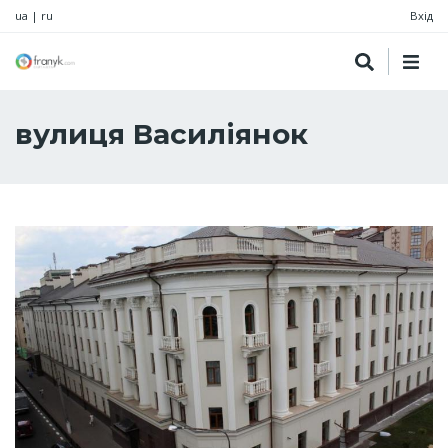
ua
|
ru
Вхід
вулиця Василіянок