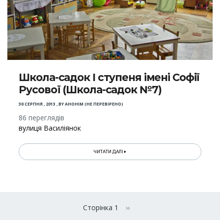
Школа-садок І ступеня імені Софії
Русової (Школа-садок №7)
30 СЕРПНЯ , 2013
,
BY
АНОНІМ (НЕ ПЕРЕВІРЕНО)
86 переглядів
вулиця Василіянок
ЧИТАТИ ДАЛІ
Розбивка
на
Сторінка 1
››
Наступна сторінка