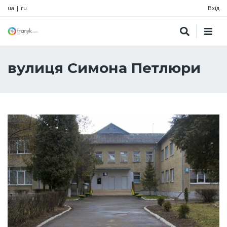
ua
|
ru
Вхід
вулиця Симона Петлюри