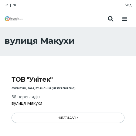
ua
|
ru
Вхід
вулиця Макухи
ТОВ "Унітек"
05 КВІТНЯ , 2014
,
BY
АНОНІМ (НЕ ПЕРЕВІРЕНО)
58 переглядів
вулиця Макухи
ЧИТАТИ ДАЛІ