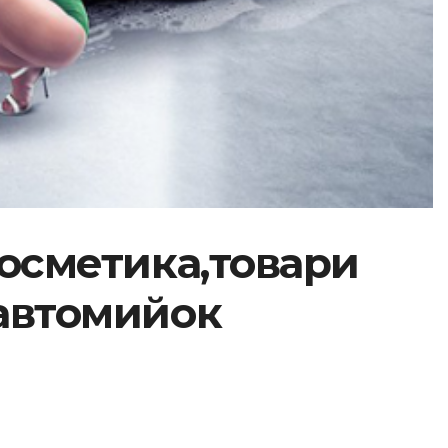
окосметика,товари
 автомийок