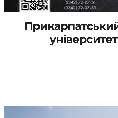
Прикарпатський
університе