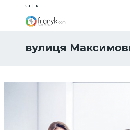
ua
|
ru
вулиця Максимов