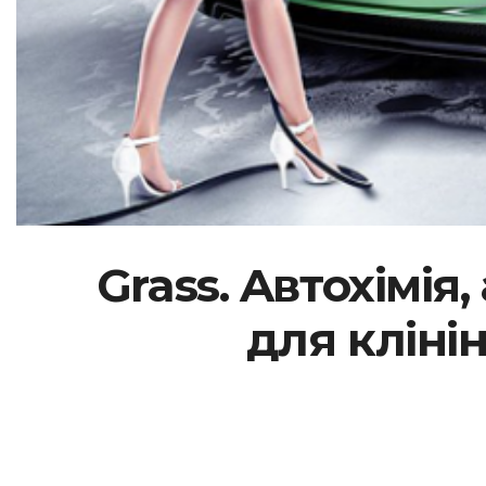
Grass. Aвтохімія
для кліні