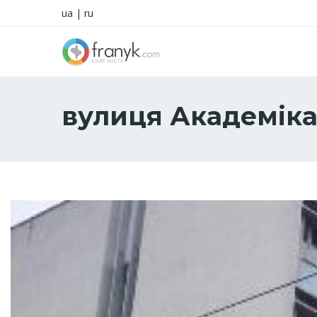
ua
|
ru
вулиця Академіка