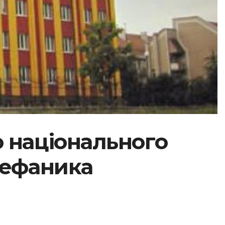
о національного
тефаника