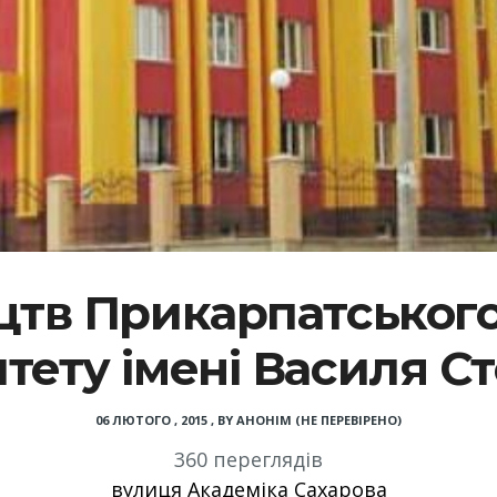
цтв Прикарпатськог
итету імені Василя С
06 ЛЮТОГО , 2015
,
BY
АНОНІМ (НЕ ПЕРЕВІРЕНО)
360 переглядів
вулиця Академіка Сахарова