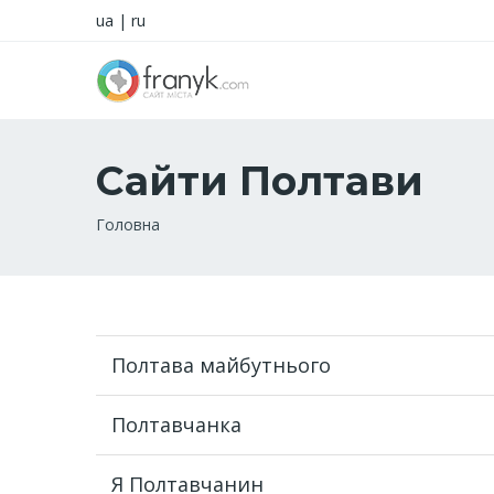
ua
|
ru
Сайти Полтави
Рядок
Головна
навіґації
Полтава майбутнього
Полтавчанка
Я Полтавчанин