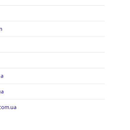
m
ua
ua
.com.ua