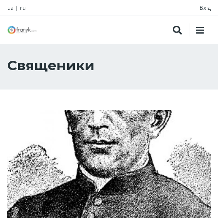
ua
|
ru
Вхід
Священики