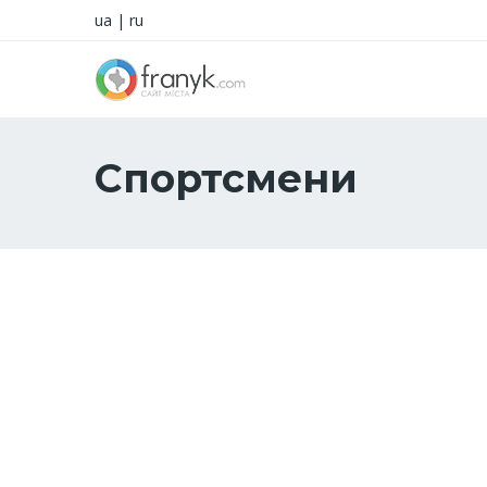
ua
|
ru
Спортсмени