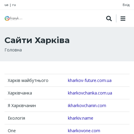
ua
|
ru
Вхід
Сайти Харківа
Рядок
Головна
навіґації
Харків майбутнього
kharkov-future.com.ua
Харківчанка
kharkovchanka.com.ua
Я Харківчанин
ikharkovchanin.com
Екологія
kharkiv.name
One
kharkovone.com