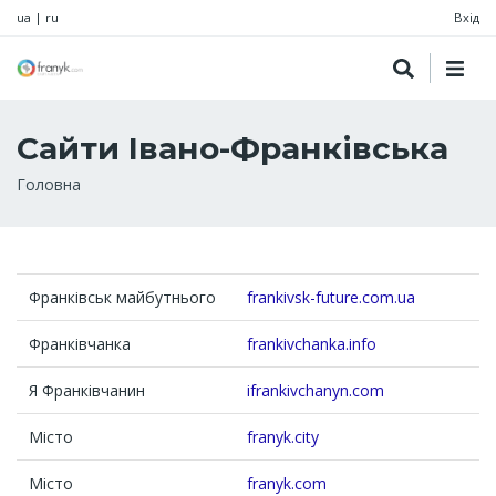
ua
|
ru
Вхід
Сайти Івано-Франківська
Рядок
Головна
навіґації
Франківськ майбутнього
frankivsk-future.com.ua
Франківчанка
frankivchanka.info
Я Франківчанин
ifrankivchanyn.com
Місто
franyk.city
Місто
franyk.com