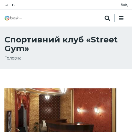
ua
|
ru
Вхід
Спортивний клуб «Street
Gym»
Рядок
Головна
навіґації