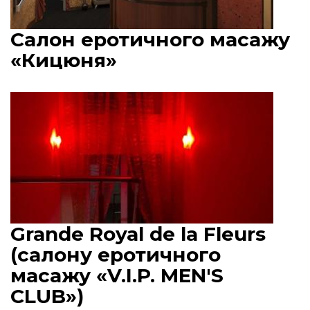
Салон еротичного масажу
«Кицюня»
Grande Royal de la Fleurs
(салону еротичного
масажу «V.I.P. MEN'S
CLUB»)