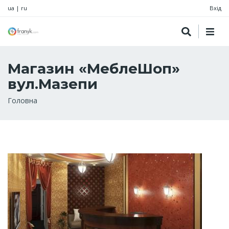
ua
|
ru
Вхід
Магазин «МеблеШоп»
вул.Мазепи
Рядок
Головна
навіґації