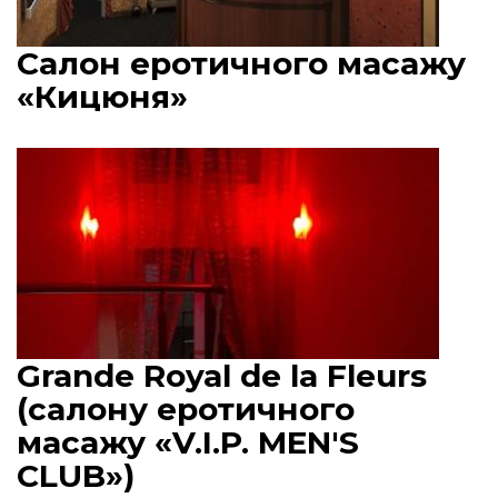
Салон еротичного масажу
«Кицюня»
Grande Royal de la Fleurs
(салону еротичного
масажу «V.I.P. MEN'S
CLUB»)