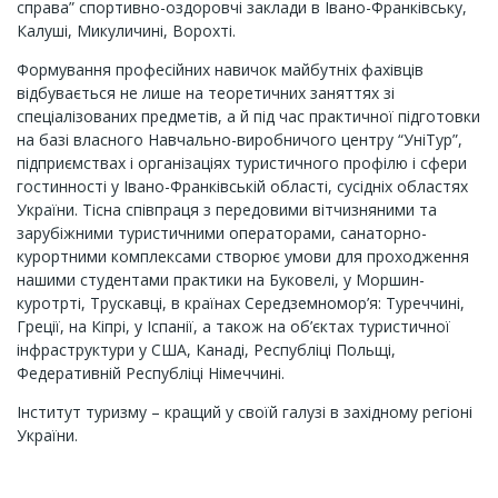
справа” спортивно-оздоровчі заклади в Івано-Франківську,
Калуші, Микуличині, Ворохті.
Формування професійних навичок майбутніх фахівців
відбувається не лише на теоретичних заняттях зі
спеціалізованих предметів, а й під час практичної підготовки
на базі власного Навчально-виробничого центру “УніТур”,
підприємствах і організаціях туристичного профілю і сфери
гостинності у Івано-Франківській області, сусідніх областях
України. Тісна співпраця з передовими вітчизняними та
зарубіжними туристичними операторами, санаторно-
курортними комплексами створює умови для проходження
нашими студентами практики на Буковелі, у Моршин-
куротрті, Трускавці, в країнах Cередземномор’я: Туреччині,
Греції, на Кіпрі, у Іспанії, а також на об’єктах туристичної
інфраструктури у США, Канаді, Республіці Польщі,
Федеративній Республіці Німеччині.
Інститут туризму – кращий у своїй галузі в західному регіоні
України.