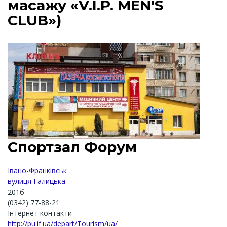
масажу «V.I.P. MEN'S
CLUB»)
Спортзал Форум
Івано-Франківськ
вулиця Галицька
201б
(0342) 77-88-21
Інтернет контакти
http://pu.if.ua/depart/Tourism/ua/