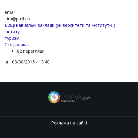
email
itim@pu.if.ua
Вищі навчальні заклади (університети та інститути..)
інститут
туризм
Стефаника
82 перегляди
пн, 03/30/2015 - 13:40
Реклама на сайті