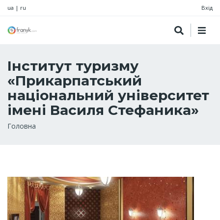
ua
|
ru
Вхід
Інститут туризму
«Прикарпатський
національний університет
імені Василя Стефаника»
Рядок
Головна
навіґації