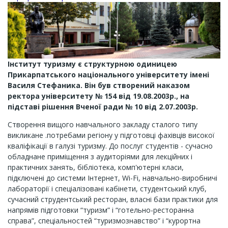
Інститут туризму є структурною одиницею
Прикарпатського національного університету імені
Василя Стефаника. Він був створений наказом
ректора університету № 154 від 19.08.2003р., на
підставі рішення Вченої ради № 10 від 2.07.2003р.
Створення вищого навчального закладу сталого типу
викликане .потребами регіону у підготовці фахівців високої
кваліфікації в галузі туризму. До послуг студентів - сучасно
обладнане приміщення з аудиторіями для лекційних і
практичних занять, бібліотека, комп'ютерні класи,
підключені до системи Інтернет, Wi-Fi, навчально-виробничі
лабораторії і спеціалізовані кабінети, студентський клуб,
сучасний струдентський ресторан, власні бази практики для
напрямів підготовки “туризм” і “готельно-ресторанна
справа”, спеціальностей “туризмознавство” і “курортна