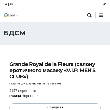
ua
|
ru
Вхід
БДСМ
Grande Royal de la Fleurs (салону
еротичного масажу «V.I.P. MEN'S
CLUB»)
10 ЛИПНЯ , 2015
,
BY
АНОНІМ (НЕ ПЕРЕВІРЕНО)
5157 переглядів
вулиця Чорновола
ЧИТАТИ ДАЛІ