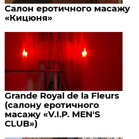
Салон еротичного масажу
«Кицюня»
Grande Royal de la Fleurs
(салону еротичного
масажу «V.I.P. MEN'S
CLUB»)