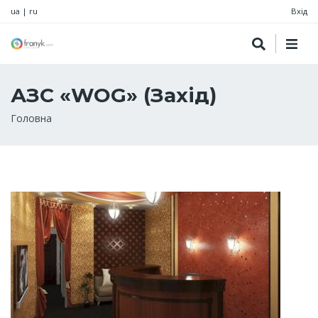
ua
|
ru
Вхід
АЗС «WOG» (Захід)
Рядок
Головна
навіґації