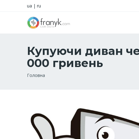
ua
|
ru
Купуючи диван че
000 гривень
Рядок
Головна
навіґації