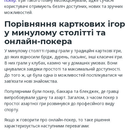
покер
. Ігри такого плану еволюціонували, адже сучасні
користувачі отримують безліч доступних, нових та зручних
можливостей.
Порівняння карткових ігор
у минулому столітті та
онлайн-покера
У минулому столітті гравці грали у традиційні карткові ігри,
до яких відносили брідж, дурень, пасьянс, інші класичні ігри.
В них грали у клубах, казино чи у домашніх умовах. Вони
цінувалися завдяки простоті та максимальній доступності.
До того ж, це була одна із можливостей поспілкуватися чи
зав’язати нові знайомства.
Популярними були покер, баккара та блекджек, де гравці
випробовували удачу та азарт. Загалом, з часом покер з
простої азартної гри розвинувся до професійного виду
спорту.
Якщо ж говорити про онлайн-покер, то таке рішення
характеризується наступними перевагами: