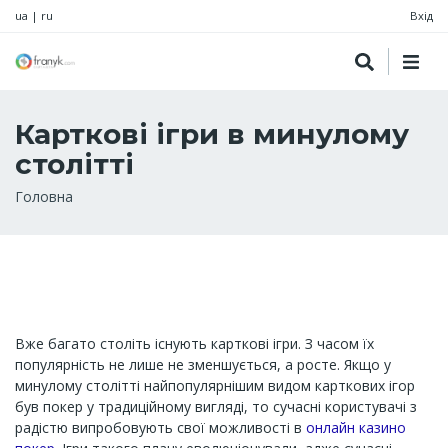
ua
|
ru
Вхід
Карткові ігри в минулому
столітті
Рядок
Головна
навіґації
Вже багато століть існують карткові ігри. З часом їх
популярність не лише не зменшується, а росте. Якщо у
минулому столітті найпопулярнішим видом карткових ігор
був покер у традиційному вигляді, то сучасні користувачі з
радістю випробовують свої можливості в
онлайн казино