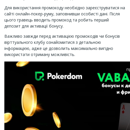
Для використання промокоду необхідно зареєструватися на
сайті онлайн-покер-руму, заповнивши особисті дані. Після
цього гравець вводить промокод та робить перший
депозит для активації бонусу.
Важливо завжди перед активацією промокодів чи бонусів
вірттуального клубу ознайомитися з детальною
інформацією, адже це дозволить максимально вигідно
використати отриману можливість.