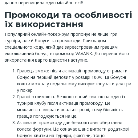
давно перевищила один мільйон осіб.
Промокоди та особливості
їх використання
Популярний онлайн-покер-рум пропонує не лише ігри,
турніри, але й бонуси та промокоди. Прикладом
спеціального коду, який дає зареєстрованим гравцям
ексклюзивний бонус, є промокод VAVANK. До переваг його
використання варто віднести наступне.
Гравець зможе після активації промокоду отримати
бонус на перший депозит у розмірі 100%. Ці бонусні
кошти можна у подальшому використовувати для гри
у покер.
Гравці отримають безкоштовний квиток на один із
турнірів клубу після активації промокоду. Це
можливість виграти реальні гроші, тому більшість
гравців погоджуються на це.
Активація промокоду дає безкоштовні обертання
колеса фортуни. Це означає шанс виграти додаткові
бонуси: квитки на турніри, фріспіни, тощо.