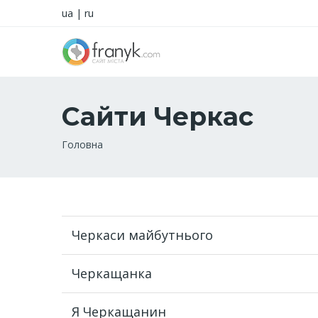
ua
|
ru
Сайти Черкас
Рядок
Головна
навіґації
Черкаси майбутнього
Черкащанка
Я Черкащанин