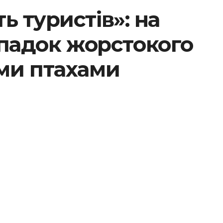
ь туристів»: на
ипадок жорстокого
ми птахами