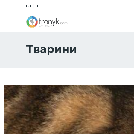
ua
|
ru
Тварини