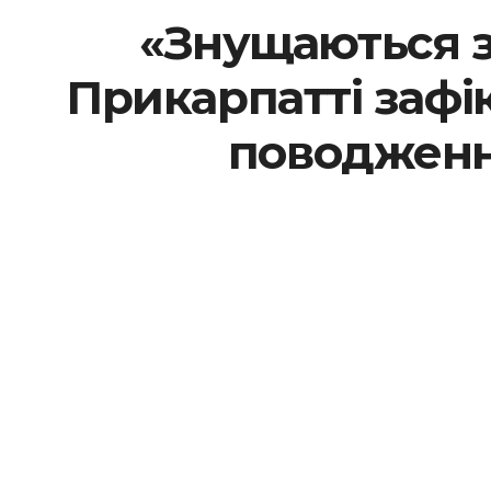
«Знущаються з 
Прикарпатті зафі
поводженн