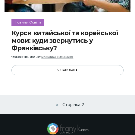
Новини Освіти
Курси китайської та корейської
мови: куди звернутись у
Франківську?
19 ЖОВТНЯ , 2021
,
BY
MARIANNA SEMERENKO
ЧИТАТИ ДАЛІ
Розбивка
на
‹‹
Сторінка 2
Попередня сторінка
сторінки