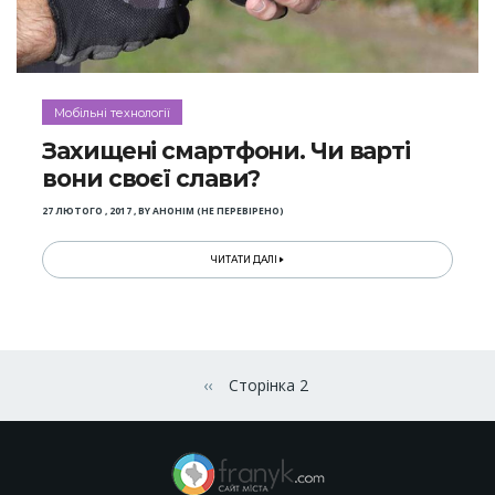
Мобільні технології
Захищені смартфони. Чи варті
вони своєї слави?
27 ЛЮТОГО , 2017
,
BY
АНОНІМ (НЕ ПЕРЕВІРЕНО)
ЧИТАТИ ДАЛІ
Розбивка
на
‹‹
Сторінка 2
Попередня сторінка
сторінки