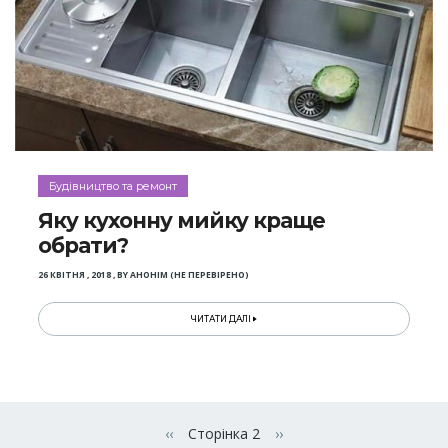
Будівництво та ремонт
Яку кухонну мийку краще
обрати?
26 КВІТНЯ , 2018
,
BY
АНОНІМ (НЕ ПЕРЕВІРЕНО)
ЧИТАТИ ДАЛІ
Розбивка
на
‹‹
Сторінка 2
››
Попередня сторінка
Наступна сторінка