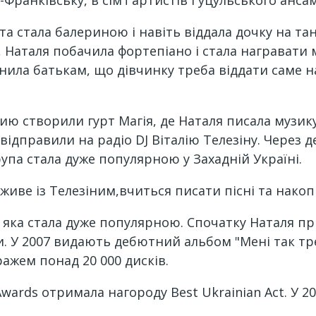
-Франківську, в сім'ї артистів Гуцульського анса
 та стала балериною і навіть віддала дочку на та
 Наталя побачила фортепіано і стала награвати 
снила батькам, що дівчинку треба віддати саме на
ию створили гурт Магія, де Наталя писала музик
ідправили на радіо DJ Віталію Телезіну. Через д
група стала дуже популярною у Захадній Україні.
 живе із Телезіним,вчиться писати пісні та накоп
", яка стала дуже популярною. Спочатку Наталя п
. У 2007 видають дебютний альбом "Мені так тре
ражем понад 20 000 дисків.
wards отримала нагороду Best Ukrainian Act. У 20