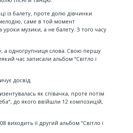
мблю пісні й танцю.
нці із балету, проте долю дівчинки
мелодію, саме в той момент
 уроки музики, а не балету. З того часу
у, а одногрупниця слова. Свою першу
еякий час записали альбом "Світло і
ичує досвід.
ризентувалась як співачка, проте потім
ба", до якого ввійшли 12 композицій,
08 виходить її другий альбом "Світло і