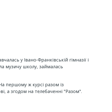
авчалась у Івано-Франківській гімназії і
ала музичу школу, займалась
На першому ж курсі разом із
і, а згодом на телебаченні "Разом".