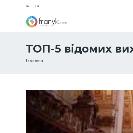
ua
|
ru
ТОП-5 відомих вих
Рядок
Головна
навіґації