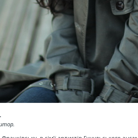
)
зитор.