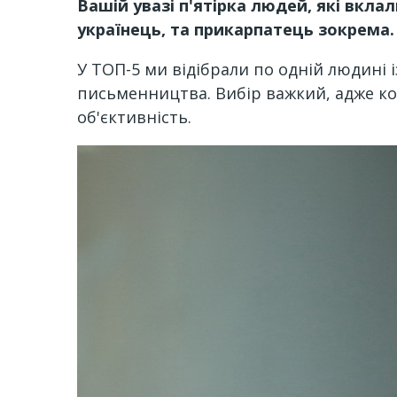
Вашій увазі п'ятірка людей, які вкл
українець, та прикарпатець зокрема.
У ТОП-5 ми відібрали по одній людині і
письменництва. Вибір важкий, адже кож
об'єктивність.