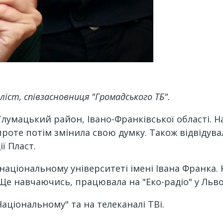
іст, співзасновниця "Громадського ТБ".
 Тлумацький район, Івано-Франківської області.
Н
 проте потім змінила свою думку. Також відвідув
ії Пласт.
національному університеті імені Івана Франка. 
Ще навчаючись, працювала на "Еко-радіо" у Львов
Національному" та на телеканалі ТВі.