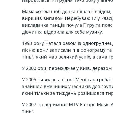
Народилась 14 грудня 1975 року у Івано
Мама хотіла щоб дочка пішла її слідом,
вирішив випадок. Перебуваючи у класі,
викладачка танців почула її гру та поя
дівчинка відкрила для себе музику.
1993 року Наталя разом із одногрупнец
пісню вони записали під фонограму та в
тінь", який мав великий успіх, а сама 
У 2000 році переїжджає у Київ, деразом
У 2005 з'явилась пісня "Мені так треба
знайшли вже інших учасників для групи
який тільки за тиждень розійшовся ти
У 2007 на церимонії MTV Europe Music A
тінь".