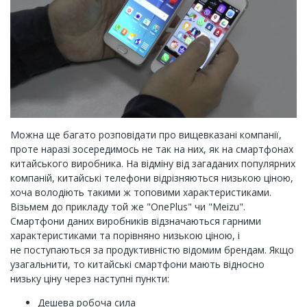
Можна ще багато розповідати про вищевказані компанії,
проте наразі зосередимось не так на них, як на смартфонах
китайського виробника. На відміну від загаданих популярних
компаній, китайські телефони відрізняються низькою ціною,
хоча володіють такими ж топовими характеристиками.
Візьмем до прикладу той же "OnePlus" чи "Meizu".
Смартфони даних виробників відзначаються гарними
характеристиками та порівняно низькою ціною, і
не поступаються за продуктивністю відомим брендам. Якщо
узагальнити, то китайські смартфони мають відносно
низьку ціну через наступні пункти:
Дешева робоча сила