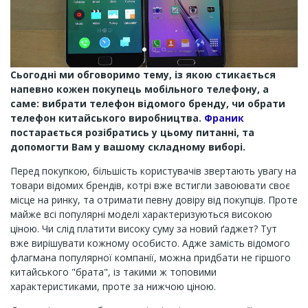
Сьогодні ми обговоримо тему, із якою стикається
напевно кожен покупець мобільного телефону, а
саме: вибрати телефон відомого бренду, чи обрати
телефон китайського виробництва.
Франик
постарається розібратись у цьому питанні, та
допомогти Вам у вашому складному виборі.
Перед покупкою, більшість користувачів звертають увагу на
товари відомих брендів, котрі вже встигли завоювати своє
місце на ринку, та отримати певну довіру від покупців. Проте
майже всі популярні моделі характеризуються високою
ціною. Чи слід платити високу суму за новий ґаджет? Тут
вже вирішувати кожному особисто. Адже замість відомого
флагмана популярної компанії, можна придбати не гіршого
китайського "брата", із такими ж топовими
характеристиками, проте за нижчою ціною.