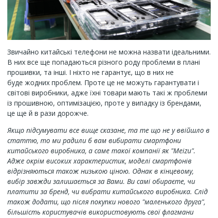
Звичайно китайські телефони не можна назвати ідеальними.
В них все ще попадаються різного роду проблеми в плані
прошивки, та інші. І ніхто не гарантує, що в них не
буде жодних проблем. Проте це не можуть гарантувати і
світові виробники, адже їхні товари мають такі ж проблеми
із прошивною, оптимізацією, проте у випадку із брендами,
це ще й в рази дорожче.
Якщо підсумувати все вище сказане, та те що не у ввійшло в
статтю, то ми радили б вам вибирати смартфони
китайського виробника, а саме такої компанії як "Meizu".
Адже окрім високих характеристик, моделі смартфонів
відрізняються також низькою ціною. Однак в кінцевому,
вибір завжди залишається за Вами. Ви самі обираєте, чи
платити за бренд, чи вибрати китайського виробника. Слід
також додати, що після покупки нового "маленького друга",
більшість користувачів використовують свої флагмани