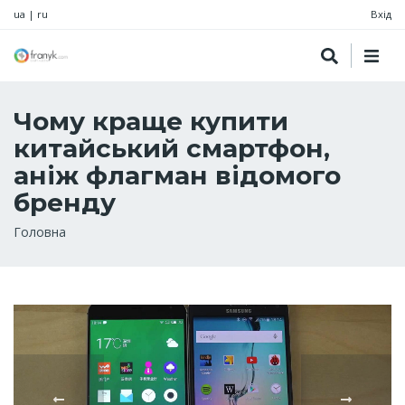
ua
|
ru
Вхід
Чому краще купити
китайський смартфон,
аніж флагман відомого
бренду
Рядок
Головна
навіґації