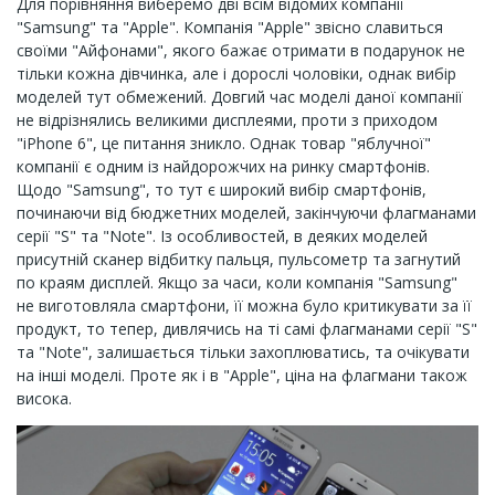
Для порівняння виберемо дві всім відомих компанії
"Samsung" та "Apple". Компанія "Apple" звісно славиться
своїми "Айфонами", якого бажає отримати в подарунок не
тільки кожна дівчинка, але і дорослі чоловіки, однак вибір
моделей тут обмежений. Довгий час моделі даної компанії
не відрізнялись великими дисплеями, проти з приходом
"iPhone 6", це питання зникло. Однак товар "яблучної"
компанії є одним із найдорожчих на ринку смартфонів.
Щодо "Samsung", то тут є широкий вибір смартфонів,
починаючи від бюджетних моделей, закінчуючи флагманами
серії "S" та "Note". Із особливостей, в деяких моделей
присутній сканер відбитку пальця, пульсометр та загнутий
по краям дисплей. Якщо за часи, коли компанія "Samsung"
не виготовляла смартфони, її можна було критикувати за її
продукт, то тепер, дивлячись на ті самі флагманами серії "S"
та "Note", залишається тільки захоплюватись, та очікувати
на інші моделі. Проте як і в "Apple", ціна на флагмани також
висока.