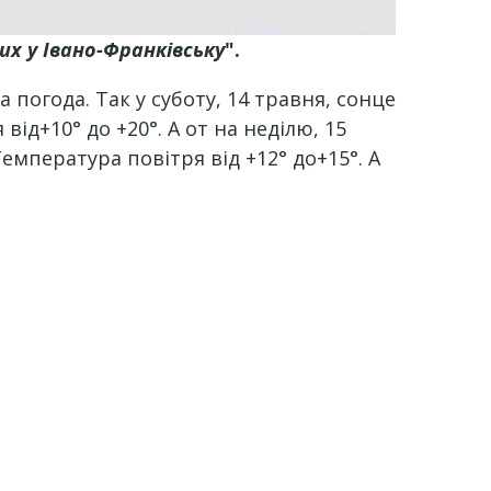
их у Івано-Франківську
".
погода. Так у суботу, 14 травня, сонце
ід+10° до +20°. А от на неділю, 15
мпература повітря від +12° до+15°. А