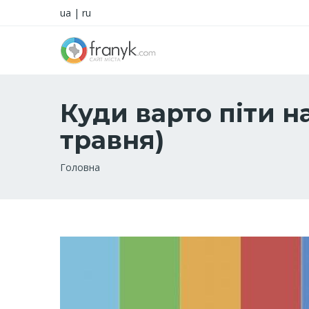
ua
|
ru
Куди варто піти н
травня)
Рядок
Головна
навіґації