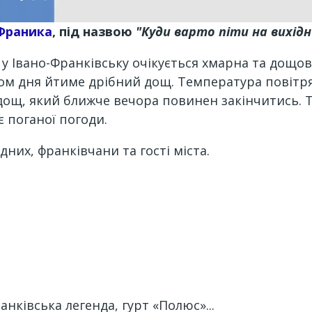
Франика
, під назвою
"Куди варто піти на вихідн
у Івано-Франківську очікується хмарна та дощова 
гом дня йтиме дрібний дощ. Температура повітря в
ощ, який ближче вечора повинен закінчитись. Те
є поганої погоди.
дних, франківчани та гості міста.
анківська легенда, гурт «Полюс»...