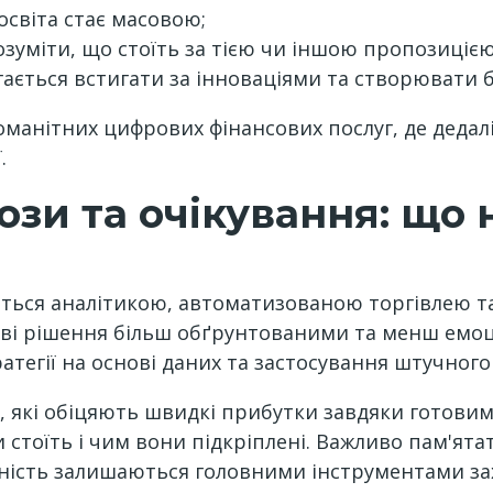
освіта стає масовою;
озуміти, що стоїть за тією чи іншою пропозицією
ається встигати за інноваціями та створювати б
оманітних цифрових фінансових послуг, де деда
.
зи та очікування: що 
виться аналітикою, автоматизованою торгівлею 
ві рішення більш обґрунтованими та менш емоц
тегії на основі даних та застосування штучного 
й, які обіцяють швидкі прибутки завдяки готови
стоїть і чим вони підкріплені. Важливо пам'ятат
ність залишаються головними інструментами за