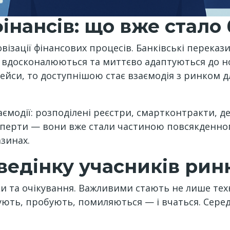
інансів: що вже стало
візації фінансових процесів. Банківські перекази
о вдосконалюються та миттєво адаптуються до н
ейси, то доступнішою стає взаємодія з ринком д
ємодії: розподілені реєстри, смартконтракти, де
ерти — вони вже стали частиною повсякденного 
зинах.
ведінку учасників рин
и та очікування. Важливими стають не лише техн
жують, пробують, помиляються — і вчаться. Сере