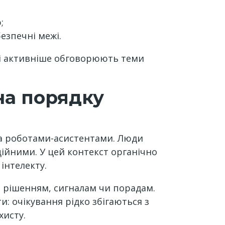
;
езпечні межі.
лі активніше обговорюють теми
на порядку
та роботами-асистентами. Люди
ійними. У цей контекст органічно
інтелекту.
м рішенням, сигналам чи порадам.
и: очікування рідко збігаються з
хисту.