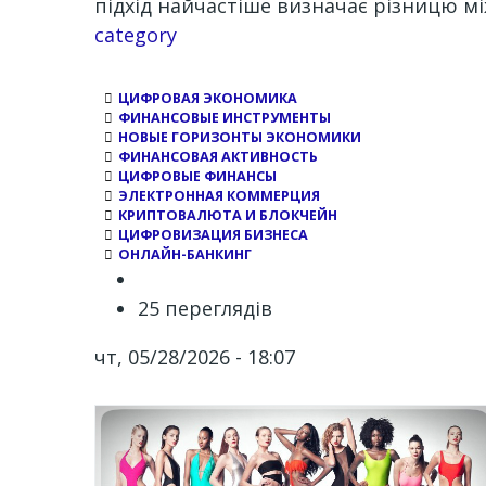
підхід найчастіше визначає різницю мі
Channel
category
ЦИФРОВАЯ ЭКОНОМИКА
ФИНАНСОВЫЕ ИНСТРУМЕНТЫ
НОВЫЕ ГОРИЗОНТЫ ЭКОНОМИКИ
ФИНАНСОВАЯ АКТИВНОСТЬ
ЦИФРОВЫЕ ФИНАНСЫ
ЭЛЕКТРОННАЯ КОММЕРЦИЯ
КРИПТОВАЛЮТА И БЛОКЧЕЙН
ЦИФРОВИЗАЦИЯ БИЗНЕСА
ОНЛАЙН-БАНКИНГ
25 переглядів
чт, 05/28/2026 - 18:07