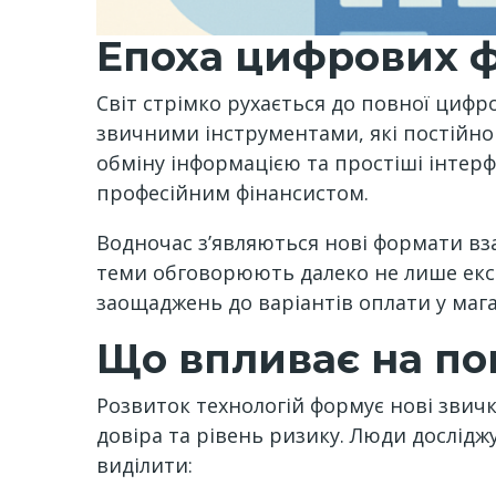
Епоха цифрових ф
Світ стрімко рухається до повної цифро
звичними інструментами, які постійн
обміну інформацією та простіші інтерф
професійним фінансистом.
Водночас з’являються нові формати вза
теми обговорюють далеко не лише експ
заощаджень до варіантів оплати у мага
Що впливає на по
Розвиток технологій формує нові звичк
довіра та рівень ризику. Люди дослід
виділити: