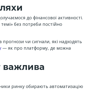
шляхи
олучаємося до фінансової активності.
 темі» без потреби постійно
а прогнози чи сигнали, які надходять
у
— як про платформу, де можна
т важлива
асники ринку обирають автоматизацію