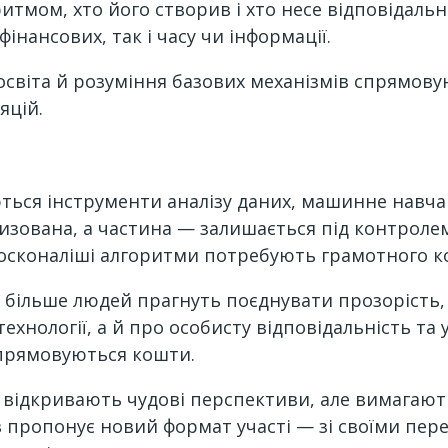
ритмом, хто його створив і хто несе відповідальн
інансових, так і часу чи інформації.
світа й розуміння базових механізмів спрямовую
яцій.
аються інструменти аналізу даних, машинне навча
изована, а частина — залишається під контроле
айдосконаліші алгоритми потребують грамотного 
 більше людей прагнуть поєднувати прозорість, 
хнології, а й про особисту відповідальність та 
спрямовуються кошти.
 відкривають чудові перспективи, але вимагають
в пропонує новий формат участі — зі своїми пер