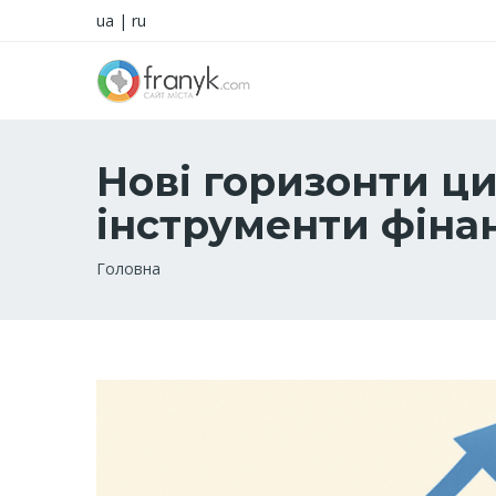
ua
|
ru
Нові горизонти ц
інструменти фінан
Рядок
Головна
навіґації