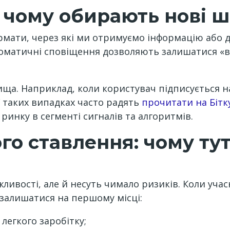
 чому обирають нові 
рмати, через які ми отримуємо інформацію або д
томатичні сповіщення дозволяють залишатися «в
вища. Наприклад, коли користувач підписується н
 таких випадках часто радять
прочитати на Бітк
инку в сегменті сигналів та алгоритмів.
го ставлення: чому ту
жливості, але й несуть чимало ризиків. Коли уч
залишатися на першому місці:
легкого заробітку;