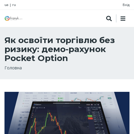
ua
|
ru
Вхід
Як освоїти торгівлю без
ризику: демо-рахунок
Pocket Option
Рядок
Головна
навіґації