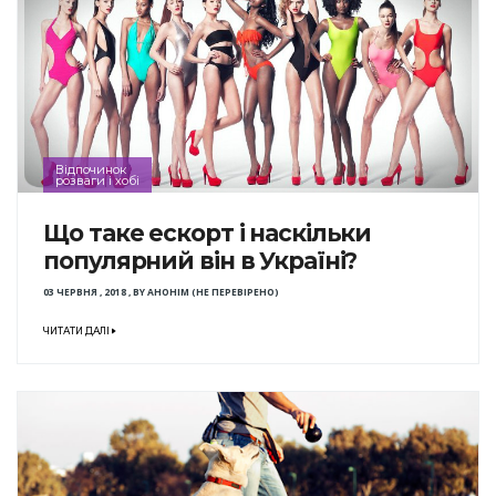
Відпочинок
розваги і хобі
Що таке ескорт і наскільки
популярний він в Україні?
03 ЧЕРВНЯ , 2018
,
BY
АНОНІМ (НЕ ПЕРЕВІРЕНО)
ЧИТАТИ ДАЛІ