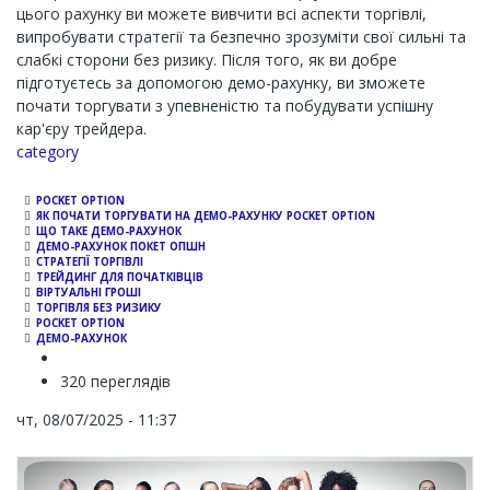
цього рахунку ви можете вивчити всі аспекти торгівлі,
випробувати стратегії та безпечно зрозуміти свої сильні та
слабкі сторони без ризику. Після того, як ви добре
підготуєтесь за допомогою демо-рахунку, ви зможете
почати торгувати з упевненістю та побудувати успішну
кар'єру трейдера.
Channel
category
POCKET OPTION
ЯК ПОЧАТИ ТОРГУВАТИ НА ДЕМО-РАХУНКУ POCKET OPTION
ЩО ТАКЕ ДЕМО-РАХУНОК
ДЕМО-РАХУНОК ПОКЕТ ОПШН
СТРАТЕГІЇ ТОРГІВЛІ
ТРЕЙДИНГ ДЛЯ ПОЧАТКІВЦІВ
ВІРТУАЛЬНІ ГРОШІ
ТОPГІВЛЯ БЕЗ РИЗИКУ
POCKET OPTION
ДЕМО-РАХУНОК
320 переглядів
чт, 08/07/2025 - 11:37