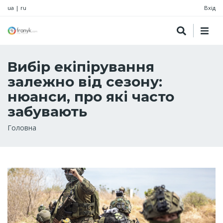
ua
|
ru
Вхід
Вибір екіпірування
залежно від сезону:
нюанси, про які часто
забувають
Рядок
Головна
навіґації