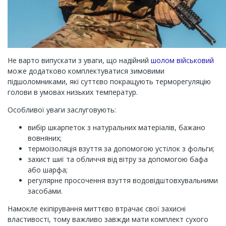
Не варто випускати з уваги, що надійний
шолом військовий
може додатково комплектуватися зимовими
підшоломниками, які суттєво покращують терморегуляцію
голови в умовах низьких температур.
Особливої уваги заслуговують:
вибір шкарпеток з натуральних матеріалів, бажано
вовняних;
термоізоляція взуття за допомогою устілок з фольги;
захист шиї та обличчя від вітру за допомогою бафа
або шарфа;
регулярне просочення взуття водовідштовхувальними
засобами.
Намокле екіпірування миттєво втрачає свої захисні
властивості, тому важливо завжди мати комплект сухого