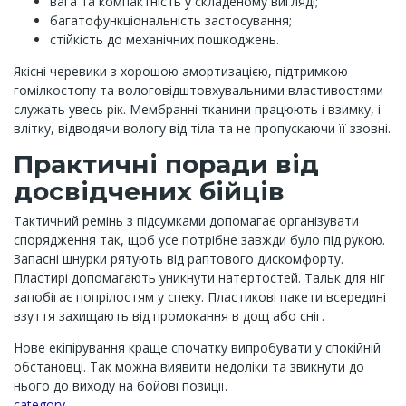
вага та компактність у складеному вигляді;
багатофункціональність застосування;
стійкість до механічних пошкоджень.
Якісні черевики з хорошою амортизацією, підтримкою
гомілкостопу та вологовідштовхувальними властивостями
служать увесь рік. Мембранні тканини працюють і взимку, і
влітку, відводячи вологу від тіла та не пропускаючи її ззовні.
Практичні поради від
досвідчених бійців
Тактичний ремінь з підсумками допомагає організувати
спорядження так, щоб усе потрібне завжди було під рукою.
Запасні шнурки рятують від раптового дискомфорту.
Пластирі допомагають уникнути натертостей. Тальк для ніг
запобігає попрілостям у спеку. Пластикові пакети всередині
взуття захищають від промокання в дощ або сніг.
Нове екіпірування краще спочатку випробувати у спокійній
обстановці. Так можна виявити недоліки та звикнути до
нього до виходу на бойові позиції.
Channel
category