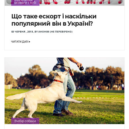
розваги і хобі
Що таке ескорт і наскільки
популярний він в Україні?
03 ЧЕРВНЯ , 2018
,
BY
АНОНІМ (НЕ ПЕРЕВІРЕНО)
ЧИТАТИ ДАЛІ
Вибір собаки