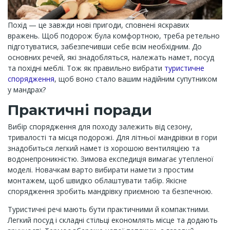
Похід — це завжди нові пригоди, сповнені яскравих
вражень. Щоб подорож була комфортною, треба ретельно
підготуватися, забезпечивши себе всім необхідним. До
основних речей, які знадобляться, належать намет, посуд
та похідні меблі. Тож як правильно вибрати
туристичне
спорядження
, щоб воно стало вашим надійним супутником
у мандрах?
Практичні поради
Вибір спорядження для походу залежить від сезону,
тривалості та місця подорожі. Для літньої мандрівки в гори
знадобиться легкий намет із хорошою вентиляцією та
водонепроникністю. Зимова експедиція вимагає утепленої
моделі. Новачкам варто вибирати намети з простим
монтажем, щоб швидко облаштувати табір. Якісне
спорядження зробить мандрівку приємною та безпечною.
Туристичні речі мають бути практичними й компактними.
Легкий посуд і складні стільці економлять місце та додають