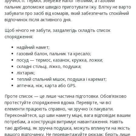
зручності. Термос збереже напої теплими, а газовий
пальник допоможе швидко приготувати їжу. Влітку не варто
забувати про засіб від комарів, який забезпечить спокійний
відпочинок після активного дня.
Щоб нічого не забути, заздалегідь складіть список
спорядження:
надійний намет;
газовий балон, пальник та кресало;
посуд — термос, казанок, кружка, ложки;
складні стільці, ліжко, подушка;
ліхтарик;
теплий спальний мішок, подушка і каремат;
аптечка, ніж, карта або GPS.
Проте список — це лише частина підготовки. Обов’язково
протестуйте спорядження вдома. Перевірте, чи всі
елементи працюють справно, чи зручно їх пакувати.
Переконайтеся, що шви намету міцні, вага відповідає вашим
потребам, а конструкція витримує навантаження. Навіть
такі дрібниці, як зручна подушка, можуть вплинути на якість
вашого відпочинку. Не перевантажуйте рюкзак: беріть лише