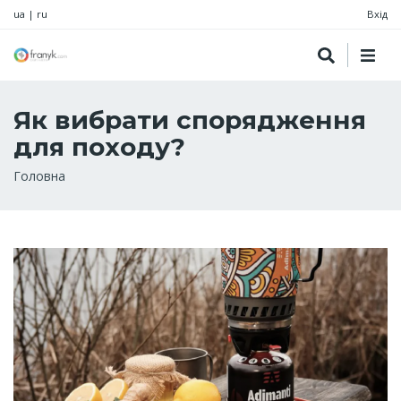
ua
|
ru
Вхід
Як вибрати спорядження
для походу?
Рядок
Головна
навіґації