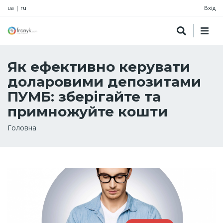
ua
|
ru
Вхід
Як ефективно керувати
доларовими депозитами
ПУМБ: зберігайте та
примножуйте кошти
Рядок
Головна
навіґації