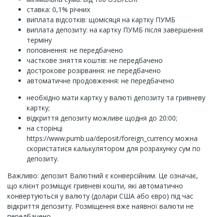
ставка: 0,1% річних
виплата відсотків: щомісяця на картку ПУМБ
виплата депозиту: на картку ПУМБ після завершення
терміну
поповнення: не передбачено
часткове зняття коштів: не передбачено
дострокове розірвання: не передбачено
автоматичне продовження: не передбачено
необхідно мати картку у валюті депозиту та гривневу
картку;
відкриття депозиту можливе щодня до 20:00;
на сторінці
https://www.pumb.ua/deposit/foreign_currency можна
скористатися калькулятором для розрахунку сум по
депозиту.
Важливо: депозит Валютний є конверсійним. Це означає,
що клієнт розміщує гривневі кошти, які автоматично
конвертуються у валюту (долари США або євро) під час
відкриття депозиту. Розміщення вже наявної валюти не
передбачено.