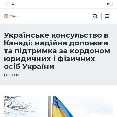
ua
|
ru
Вхід
Українське консульство в
Канаді: надійна допомога
та підтримка за кордоном
юридичних і фізичних
осіб України
Рядок
Головна
навіґації