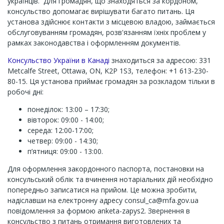
українців. Для громадян, що знаходяться за кордоном,
консульство допомагає вирішувати багато питань. Ця
установа здійснює контакти з місцевою владою, займається
обслуговуванням громадян, розв'язанням їхніх проблем у
рамках законодавства і оформленням документів.
Консульство України в Канаді
знаходиться за адресою: 331
Metcalfe Street, Ottawa, ON, K2P 1S3, телефон: +1 613-230-
80-15. Ця установа приймає громадян за розкладом тільки в
робочі дні:
понеділок: 13:00 – 17:30;
вівторок: 09:00 - 14:00;
середа: 12:00-17:00;
четвер: 09:00 - 14:30;
п’ятниця: 09:00 - 13:00.
Для оформлення закордонного паспорта, постановки на
консульський облік та вчинення нотаріальних дій необхідно
попередньо записатися на прийом. Це можна зробити,
надіславши на електронну адресу
consul_ca@mfa.gov.ua
повідомлення за формою anketa-zapys2. Звернення в
консульство з питань отримання виготовлених та